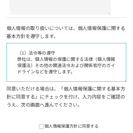
個人情報の取り扱いについては、個人情報保護に関する
基本方針を遵守します。
（1）法令等の遵守

弊社は、個人情報の保護に関する法律（個人情報
保護法）その他の関連法令および関係官庁のガイ
ドラインなどを遵守します。

（2）従業者教育

同意いただける場合は、「個人情報保護に関する基本方
弊社は、個人情報の取扱いが適正に行われるよう
針に同意する」にチェックを付け、入力内容をご確認の
従業者への教育・指導を徹底します。

うえ、次の画面へ進んでください。
（3）個人情報の利用目的

弊社は、保険会社から保険募集業務の委託を受け
て取得した個人情報を、損害保険、生命保険およ
個人情報保護方針に同意する
びこれらに付帯・関連するサービスの提供等の保